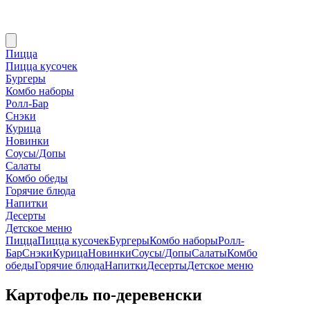
Пицца
Пицца кусочек
Бургеры
Комбо наборы
Ролл-Бар
Снэки
Курица
Новинки
Соусы/Допы
Салаты
Комбо обеды
Горячие блюда
Напитки
Десерты
Детское меню
Пицца
Пицца кусочек
Бургеры
Комбо наборы
Ролл-
Бар
Снэки
Курица
Новинки
Соусы/Допы
Салаты
Комбо
обеды
Горячие блюда
Напитки
Десерты
Детское меню
Картофель по-деревенски