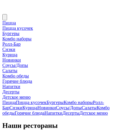
Пицца
Пицца кусочек
Бургеры
Комбо наборы
Ролл-Бар
Снэки
Курица
Новинки
Соусы/Допы
Салаты
Комбо обеды
Горячие блюда
Напитки
Десерты
Детское меню
Пицца
Пицца кусочек
Бургеры
Комбо наборы
Ролл-
Бар
Снэки
Курица
Новинки
Соусы/Допы
Салаты
Комбо
обеды
Горячие блюда
Напитки
Десерты
Детское меню
Наши рестораны